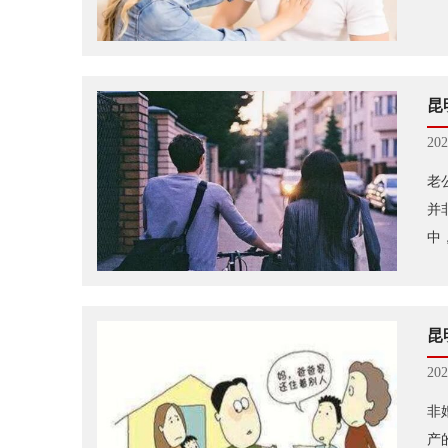
昆
202
老
并
中
昆
202
非
产