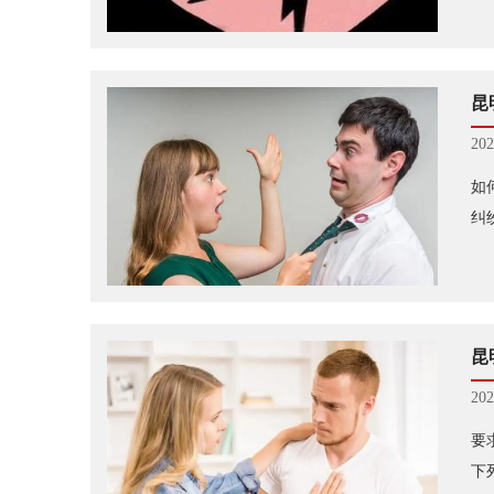
昆
202
如
纠
昆
202
要
下