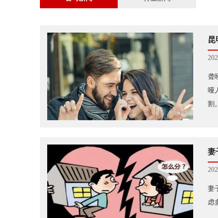
昆
202
聋
哑
割
妻
202
妻
虑