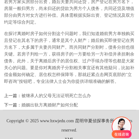
若男方家买房部分出资，婚后夫妻共同还贷，房产登记在男方名下，
房屋一般归男方，尚未归还的贷款为男方个人债务，共同还贷及增值
部分由男方对女方进行补偿。具体需根据实际出资、登记情况及双方
约定等综合判定。
在探讨离婚时房子如何分割这个问题时，我们知道婚前男方单独购买
且登记在其名下的房子，通常是其个人财产；婚后购买即便登记在男
方名下，大多属于夫妻共同财产。而共同财产分割时，债务分担也很
关键。若房子判给一方，获得房子的一方要给另一方补偿并承担剩余
债务。此外，关于离婚后房子的居住权、过户手续办理等也都是大家
关心的问题。要是你对离婚房子分割相关事宜还有其他疑问，比如补
偿金额如何确定、居住权怎样保障等，那就赶紧点击网页底部的“立
即咨询”按钮吧，专业法律人士会为你提供详细准确的解答。
上一篇：
被继承人的父母无法证明死亡怎么办
下一篇：
婚姻出轨方离婚财产如何分配
Copyright © 2025 www.hxwjedu.com 昆明华夏侦探事务所 All rights
reserved.