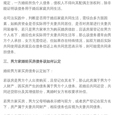
规定，一方婚前所负个人债务，债权人不得向其配偶主张权利，除非
能证明该债务用于婚后家庭共同生活。
在司法实践中，判断是否用于婚后家庭共同生活，需综合多方面因
素，如购房资金是否实际用于夫妻共同居住、是否对房屋进行夫妻共
同装修等。若只是男方家单方为购买婚房借款，且该房屋登记在男方
个人名下，婚后也未实际用于夫妻共同生活等，那么该债务通常由男
方个人承担，女方无需偿还。但如果存在特殊情况，如双方婚后实际
共同使用该房屋且在债务偿还上有共同意思表示等，则可能需共同承
担债务。
三、男方家婚前买房债务该如何认定
婚前男方家买房债务认定如下：
若该房是男方个人出资购买，且登记在其名下，那么此房属于男方个
人财产，因买房产生的债务属于男方个人债务。若婚后共同还贷，共
同还贷部分及其增值部分，离婚时女方有权要求补偿。
若男方家买房，男方父母明确表示赠与双方，或者房产登记在双方名
下，房产属于夫妻共同财产，相应债务也应视为夫妻共同债务。