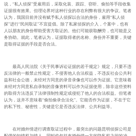
说，“私人侦探”受雇用后，采取化装、跟踪、窃听、偷拍等手段收集
证据很有效果。但理论界对这种行业的存在利弊有很大的争议。笔者
认为，我国目前并没有赋予私人侦探以合法的身份，雇用“私人侦
探”进行“民间取证”不宜提倡。除了私家侦探的介入，个案中，也有
人以朋友的身份帮助受害方取证的。他们可能获取酬劳，也可能是义
务协助。就此，笔者认为，证据取得者的名称、身份并不重要，关键
是取得证据的手段是否合法。
最高人民法院《关于民事诉讼证据的若干规定》规定，只要不违
反法律的一般禁止性规定，不侵害他人合法权益，不违反社会公共利
益和社会公德，未经对方同意的录音录像也可以作为证据。它意味着
未经对方同意私自录制的音像资料可以作为证据使用，除非这些资料
的取得方法违反了法律强制性规定或侵犯了他人的合法权益。但笔者
认为，这并不意味着“偷拍偷录合法化”。它能否作为证据，不在于它
的私下性、秘密性，关键是它是否违反法律、公共利益等。
在对婚外情进行调查取证过程中，最突出的问题昆明侦探公司是
配偶的知情权与情人、同时也包括有婚外情一方的隐私权之间的冲