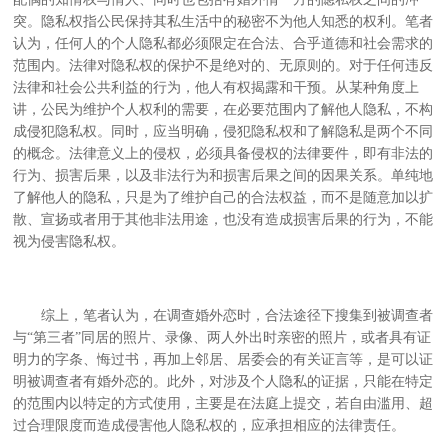
突。隐私权指公民保持其私生活中的秘密不为他人知悉的权利。笔者
认为，任何人的个人隐私都必须限定在合法、合乎道德和社会需求的
范围内。法律对隐私权的保护不是绝对的、无原则的。对于任何违反
法律和社会公共利益的行为，他人有权揭露和干预。从某种角度上
讲，公民为维护个人权利的需要，在必要范围内了解他人隐私，不构
成侵犯隐私权。同时，应当明确，侵犯隐私权和了解隐私是两个不同
的概念。法律意义上的侵权，必须具备侵权的法律要件，即有非法的
行为、损害后果，以及非法行为和损害后果之间的因果关系。单纯地
了解他人的隐私，只是为了维护自己的合法权益，而不是随意加以扩
散、宣扬或者用于其他非法用途，也没有造成损害后果的行为，不能
视为侵害隐私权。
综上，笔者认为，在调查婚外恋时，合法途径下搜集到被调查者
与“第三者”同居的照片、录像、两人外出时亲密的照片，或者具有证
明力的字条、悔过书，再加上邻居、居委会的有关证言等，是可以证
明被调查者有婚外恋的。此外，对涉及个人隐私的证据，只能在特定
的范围内以特定的方式使用，主要是在法庭上提交，若自由滥用、超
过合理限度而造成侵害他人隐私权的，应承担相应的法律责任。